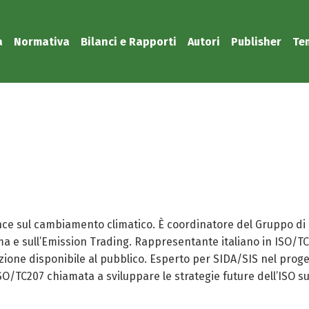
a
Normativa
Bilanci e Rapporti
Autori
Publisher
Te
i
ce sul cambiamento climatico. È coordinatore del Gruppo di l
ma e sull’Emission Trading. Rappresentante italiano in ISO/T
ione disponibile al pubblico. Esperto per SIDA/SIS nel progett
ISO/TC207 chiamata a sviluppare le strategie future dell’ISO s