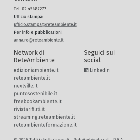
Tel. 02 45487277
Ufficio stampa
:
ufficio.stampa@reteambiente.it
Per info e pubblicazioni
:
anna.re@reteambiente.it
Network di
Seguici sui
ReteAmbiente
social
edizioniambiente.it
Linkedin
reteambiente.it
nextville.it
puntosostenibile.it
freebookambiente.it
rivistarifiuti.it
streaming.reteambiente.it
reteambienteformazione.it
© 2026 Tutti i diritti riservati - ReteAmbiente srl - R.E.A.