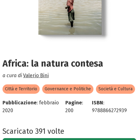
Africa: la natura contesa
a cura di
Valerio Bini
Città e Territorio
Governance e Politiche
Società e Cultura
Pubblicazione
:
febbraio
Pagine
:
ISBN
:
2020
200
9788866272939
Scaricato 391 volte