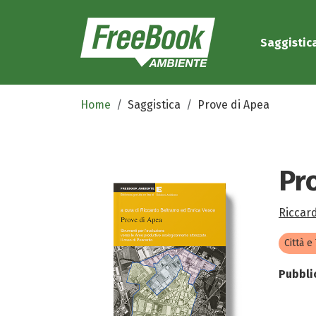
Saggistic
Home
Saggistica
Prove di Apea
Pr
Riccar
Città e
Pubbli