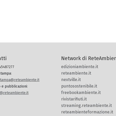
tti
Network di ReteAmbie
edizioniambiente.it
 45487277
reteambiente.it
 stampa
:
nextville.it
.stampa@reteambiente.it
puntosostenibile.it
o e pubblicazioni
:
freebookambiente.it
@reteambiente.it
rivistarifiuti.it
streaming.reteambiente.it
reteambienteformazione.it