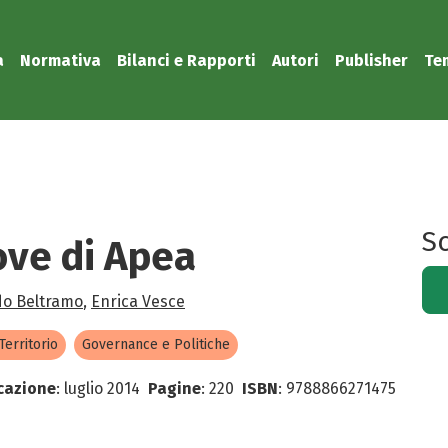
a
Normativa
Bilanci e Rapporti
Autori
Publisher
Te
Sc
ove di Apea
do Beltramo
,
Enrica Vesce
 Territorio
Governance e Politiche
cazione
:
luglio 2014
Pagine
:
220
ISBN
:
9788866271475