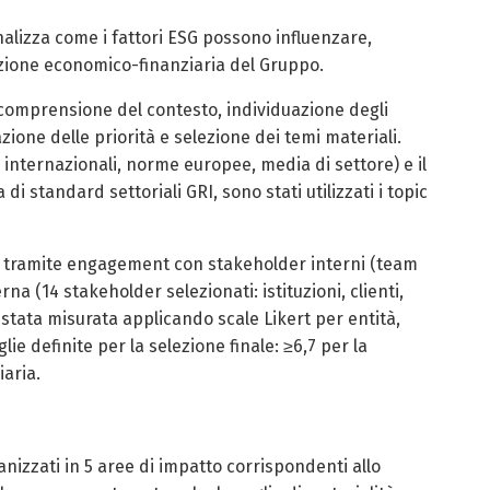
nalizza come i fattori ESG possono influenzare,
azione economico-finanziaria del Gruppo.
i: comprensione del contesto, individuazione degli
zione delle priorità e selezione dei temi materiali.
 internazionali, norme europee, media di settore) e il
standard settoriali GRI, sono stati utilizzati i topic
ta tramite engagement con stakeholder interni (team
rna (14 stakeholder selezionati: istituzioni, clienti,
è stata misurata applicando scale Likert per entità,
lie definite per la selezione finale: ≥6,7 per la
iaria.
anizzati in 5 aree di impatto corrispondenti allo