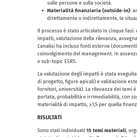
sulle persone e sulla società.
Materialità finanziaria (outside-in)
: a
direttamente o indirettamente, la situ
Il processo è stato articolato in cinque fas
impatti, valutazione della rilevanza, assegna
L’analisi ha incluso fonti esterne (documenti
coinvolgimento del management. In assenza di 
e sub-topic ESRS.
La valutazione degli impatti è stata esegui
di progetto, figure apicali) e validazione este
fornitori, università). La rilevanza dei temi 
portata, probabilità e irrimediabilità, con sog
materialità di impatto, ≥1,5 per quella finanz
RISULTATI
Sono stati individuati
15 temi materiali
, org