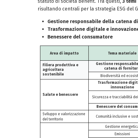
statuto di società benefit. Tra questi,
3 temi
risultando centrali per la strategia ESG del 
Gestione responsabile della catena di
Trasformazione digitale e innovazion
Benessere del consumatore
Area di impatto
Tema materiale
Gestione responsabile
Filiera produttiva e
catena di fornitu
agricoltura
sostenibile
Biodiversità ed ecosis
Trasformazione digit
innovazione
Salute e benessere
Sicurezza e tracciabilità de
Benessere del consum
Sviluppo e valorizzazione
Comunità inclusive e sost
del territorio
Gestione energetic
Emissioni