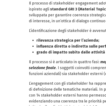
Il processo di stakeholder engagement adott
ispirato agli
standard GRI 3 (Material Topic
sviluppata per garantire coerenza strategica 
di interesse, in un’ottica di dialogo continuo
L’identificazione degli stakeholder è avvenuta
rilevanza strategica per l’azienda;
influenza diretta o indiretta sulle pe
grado di impatto subito dalle attività
Il processo si è articolato in quattro fasi:
map
selezione finale
. I soggetti coinvolti compre
funzioni aziendali) sia stakeholder esterni (cl
L’engagement con gli stakeholder ha rappre
di definizione delle tematiche materiali. In pa
con 14 stakeholder esterni hanno permesso di
evidenziando una coerenza tra le priorità perc