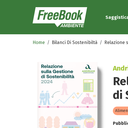
Saggistic
Home
Bilanci Di Sostenibiltà
Relazione s
Andri
Re
di
Alimen
Pubbli