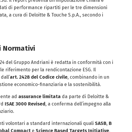
 ESG. Il report presenta un’impostazione chiara e
dati di performance ripartiti per le tre dimensioni
ta, a cura di Deloitte & Touche S.p.A., secondo i
i Normativi
024
del Gruppo Andriani è redatta in conformità con i
le riferimento per la rendicontazione ESG. Il
dall’
art. 2428 del Codice civile
, combinando in un
stione economico-finanziaria e la sostenibilità.
amente ad
assurance limitata
da parte di Deloitte &
ard
ISAE 3000 Revised
, a conferma dell’impegno alla
ziario.
nti volontari a standard internazionali quali
SASB
,
B
obal Compact
e
Science Based Targets Initiative
,