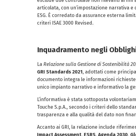
esclude due controllate non rilevanti ai fini
articolata, con un’impostazione narrativa e 
ESG. È corredato da assurance esterna limita
criteri ISAE 3000 Revised.
Inquadramento negli Obbligh
La
Relazione sulla Gestione di Sostenibilità 2
GRI Standards 2021
, adottati come principa
documento integra le informazioni richieste 
unico impianto narrativo e informativo la ge
L’informativa è stata sottoposta volontari
Touche S.p.A., secondo i criteri dello stand
trasparenza e alla qualità del dato non finan
Accanto ai GRI, la relazione include riferime
Impact Assessment
,
ESRS
,
Agenda 2030
,
Gl