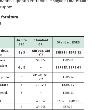
hanno superato entrambe le soglie di materialità,
Gruppo:
 fornitura
e
Ambito
Standard
Standard ESRS
ESG
GRI
 della
GRI 308, GRI
E / S
ESRS E4, ESRS S2
ra
414
temi
E
GRI 304
ESRS E4
ale e
G / E
–
ESRS E1, ESRS G1
GRI 416, GRI
i prodotti
S
ESRS S4
417
atore
S
GRI 416
ESRS S4
enibili
S
–
ESRS S3
a
E
GRI 302
ESRS E1, ESRS E3
E
GRI 305
ESRS E1