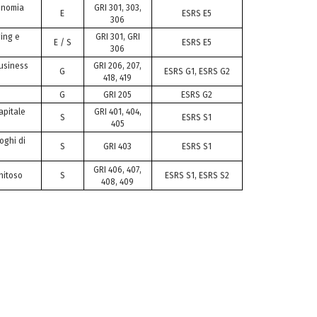
onomia
GRI 301, 303,
E
ESRS E5
306
ging e
GRI 301, GRI
E / S
ESRS E5
306
usiness
GRI 206, 207,
G
ESRS G1, ESRS G2
418, 419
G
GRI 205
ESRS G2
apitale
GRI 401, 404,
S
ESRS S1
405
oghi di
S
GRI 403
ESRS S1
GRI 406, 407,
gnitoso
S
ESRS S1, ESRS S2
408, 409