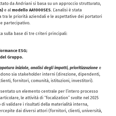
ato da Andriani si basa su un approccio strutturato,
s)
e al
modello AA1000SES
. L’analisi è stata
tra le priorità aziendali e le aspettative dei portatori
 e partecipativo.
 sulla base di tre criteri principali:
rformance ESG;
 del Gruppo.
patura iniziale, analisi degli impatti, prioritizzazione
e
ndono sia stakeholder interni (direzione, dipendenti,
ienti, fornitori, comunità, istituzioni, investitori).
sentato un elemento centrale per l’intero processo
rticolare, le attività di “focalization” svolte nel 2025
 validare i risultati della materialità interna,
epite dai diversi attori (fornitori, clienti, università,