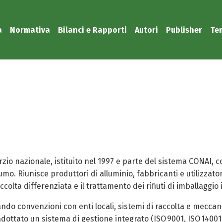
a
Normativa
Bilanci e Rapporti
Autori
Publisher
Te
zio nazionale, istituito nel 1997 e parte del sistema CONAI, co
sumo. Riunisce produttori di alluminio, fabbricanti e utilizzat
accolta differenziata e il trattamento dei rifiuti di imballaggio 
ando convenzioni con enti locali, sistemi di raccolta e meccan
Ha adottato un sistema di gestione integrato (ISO 9001, ISO 140