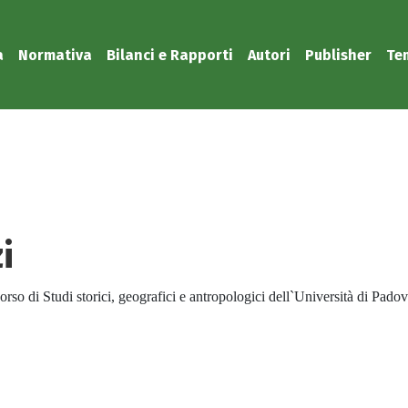
a
Normativa
Bilanci e Rapporti
Autori
Publisher
Te
i
Corso di Studi storici, geografici e antropologici dell`Università di Pad