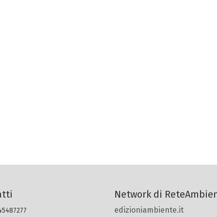
tti
Network di ReteAmbie
edizioniambiente.it
 45487277