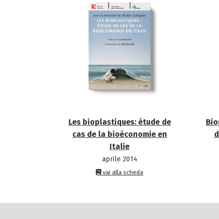
Les bioplastiques: étude de
Bio
cas de la bioéconomie en
d
Italie
aprile 2014
vai alla scheda