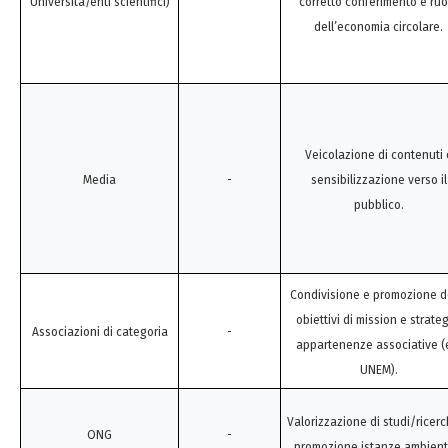
Università/enti scientifici)
corretto conferimento e ruo
dell’economia circolare.
Veicolazione di contenuti 
Media
-
sensibilizzazione verso il
pubblico.
Condivisione e promozione d
obiettivi di mission e strateg
Associazioni di categoria
-
appartenenze associative (
UNEM).
Valorizzazione di studi/ricer
ONG
-
promozione istanze ambienta