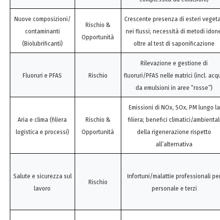
Nuove composizioni/
Crescente presenza di esteri vegeta
Rischio &
contaminanti
nei flussi; necessità di metodi idon
Opportunità
(Biolubrificanti)
oltre al test di saponificazione
Rilevazione e gestione di
Fluoruri e PFAS
Rischio
fluoruri/PFAS nelle matrici (incl. acq
da emulsioni in aree “rosse”)
Emissioni di NOx, SOx, PM lungo la
Aria e clima (filiera
Rischio &
filiera; benefici climatici/ambiental
logistica e processi)
Opportunità
della rigenerazione rispetto
all’alternativa
Salute e sicurezza sul
Infortuni/malattie professionali pe
Rischio
lavoro
personale e terzi