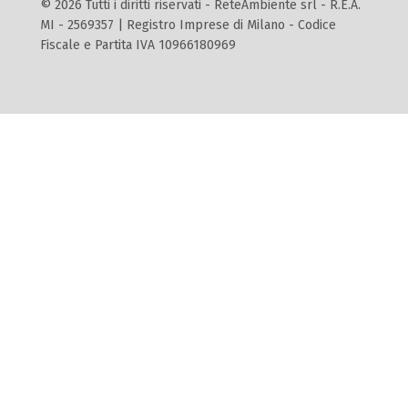
© 2026 Tutti i diritti riservati - ReteAmbiente srl - R.E.A.
MI - 2569357 | Registro Imprese di Milano - Codice
Fiscale e Partita IVA 10966180969