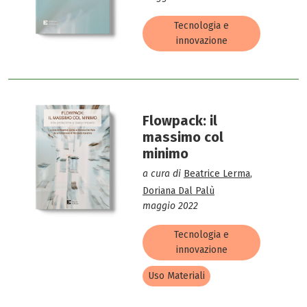
Tecnologia e
innovazione
Flowpack: il
massimo col
minimo
a cura di
Beatrice Lerma
,
Doriana Dal Palù
maggio 2022
Tecnologia e
innovazione
Uso Materiali