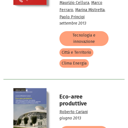
Maurizio Cellura
,
Marco
Ferraro
,
Marina Mistretta
,
Paolo Principi
settembre 2013
Tecnologia e
innovazione
Città e Territorio
Clima Energia
Eco-aree
produttive
Roberto Cariani
giugno 2013