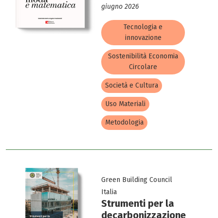
giugno 2026
Tecnologia e
innovazione
Sostenibilità Economia
Circolare
Società e Cultura
Uso Materiali
Metodologia
Green Building Council
Italia
Strumenti per la
decarbonizzazione