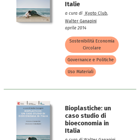
Italie
a cura di
Kyoto Club
,
Walter Ganapini
aprile 2014
Sostenibilità Economia
Circolare
Governance e Politiche
Uso Materiali
Bioplastiche: un
caso studio di
bioeconomia in
Italia
a cura di
Walter Ganapini