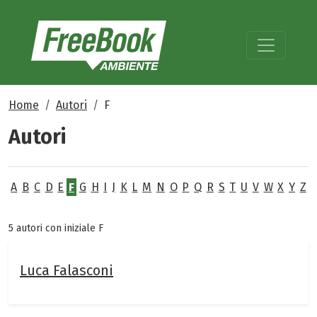
Home
Autori
F
Autori
A
B
C
D
E
F
G
H
I
J
K
L
M
N
O
P
Q
R
S
T
U
V
W
X
Y
Z
5 autori con iniziale F
Luca Falasconi