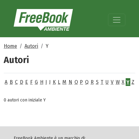
Home
Autori
Y
Autori
A
B
C
D
E
F
G
H
I
J
K
L
M
N
O
P
Q
R
S
T
U
V
W
X
Y
Z
0 autori con iniziale Y
FreeBook Ambiente è un marchio di: