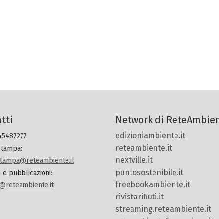
tti
Network di ReteAmbie
edizioniambiente.it
 45487277
reteambiente.it
 stampa
:
nextville.it
.stampa@reteambiente.it
puntosostenibile.it
o e pubblicazioni
:
freebookambiente.it
@reteambiente.it
rivistarifiuti.it
streaming.reteambiente.it