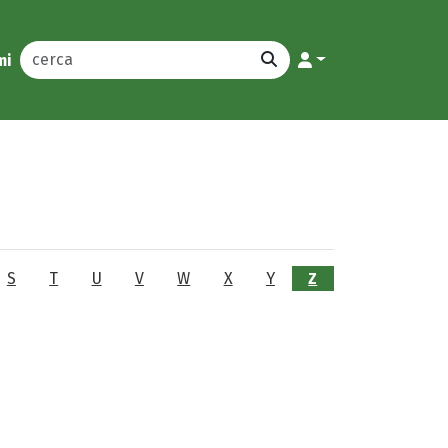
mi
S
T
U
V
W
X
Y
Z