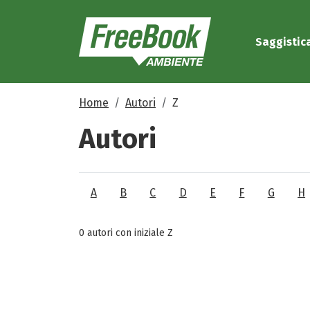
Saggistic
Home
Autori
Z
Autori
A
B
C
D
E
F
G
H
0 autori con iniziale Z