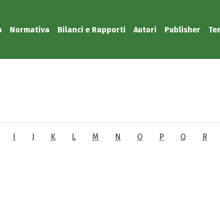
a
Normativa
Bilanci e Rapporti
Autori
Publisher
Te
I
J
K
L
M
N
O
P
Q
R